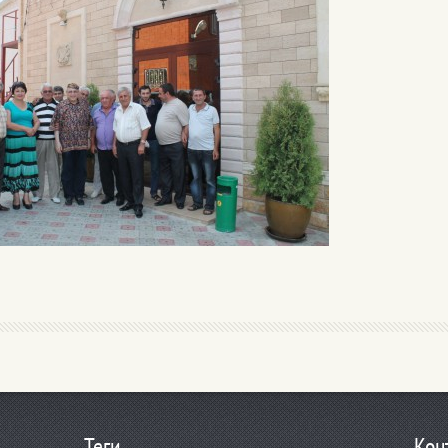
Теги
Koн