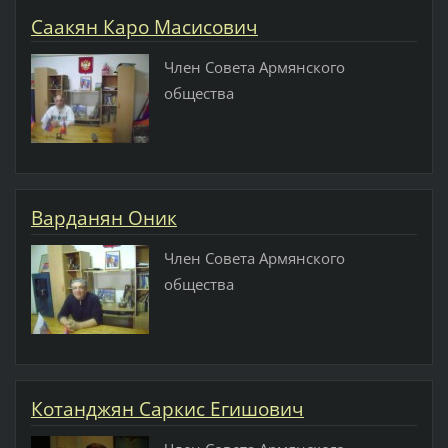
Саакян Каро Масисович
Член Совета Армянского
общества
Варданян Оник
Член Совета Армянского
общества
Котанджян Саркис Егишович