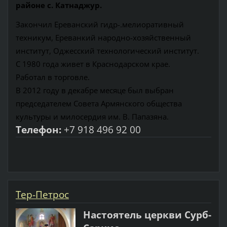
районе с. Катнаджур.
Закончил Ереванский гидр-.мелиоративный
техникум, Ереванкий народно-хозяйственный
институт, Оджесский технологический институт.
С 1980 года живет в Краснодарском крае.
Работал в торговле.
В 2012 году в декабре месяце был выбран
председателем Совета Армянского общества
культуры и милосердия им. В. Папазяна.
Телефон:
+7 918 496 92 00
Тер-Петрос
Настоятель церкви Сурб-