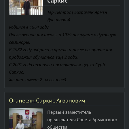
Саркис
Тер-Петрос ( Баграмян Армен
Давидович)
Родился в 1964 году.
После окончания школы в 1979 поступил в духовную
семинары.
В 1982 году забрали в армию и после возвращения
продолжил обучаться еще 2 года.
С 2001 года назначен настоятелем церки Сурб-
Саркис.
Женат, имеет 2-их сыновей.
Оганесян Саркис Агванович
Первый заместитель
председателя Совета Армянского
общества