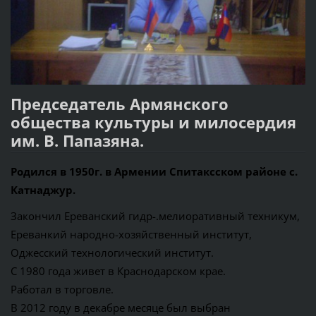
Председатель Армянского
общества культуры и милосердия
им. В. Папазяна.
Родился в 1950г. в Армении Спитаксском районе с.
Катнаджур.
Закончил Ереванский гидр-.мелиоративный техникум,
Ереванкий народно-хозяйственный институт,
Оджесский технологический институт.
С 1980 года живет в Краснодарском крае.
Работал в торговле.
В 2012 году в декабре месяце был выбран