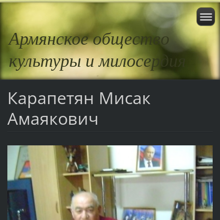
Армянское общество
культуры и милосердия
Карапетян Мисак
Амаякович